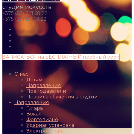
студия искусств
+375 (33) 321 68 22
+375 (29) 181 68 22
ЗАПИСАТЬСЯ на БЕСПЛАТНЫЙ пробный урок
О нас
Детям
Направления
Преподаватели
Правила обучения в студии
Направления
Гитара
Вокал
Фортепиано
Ударная установка
Электрогитара