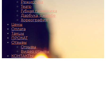
Режиссура
Театр
Губная гармоника
Дарбука, джембе
Хореография
Цены
Оплата
Танцы
ПРОКАТ
Отзывы
Отзывы
Видео отзывы
КОНТАКТЫ