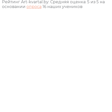
Рейтинг Art-kvartal.by:
Средняя оценка:
5
из
5
на
основании
опроса
16
наших учеников