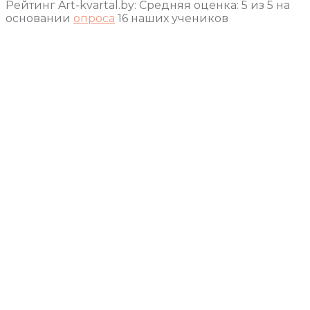
Рейтинг Art-kvartal.by:
Средняя оценка:
5
из
5
на
основании
опроса
16
наших учеников