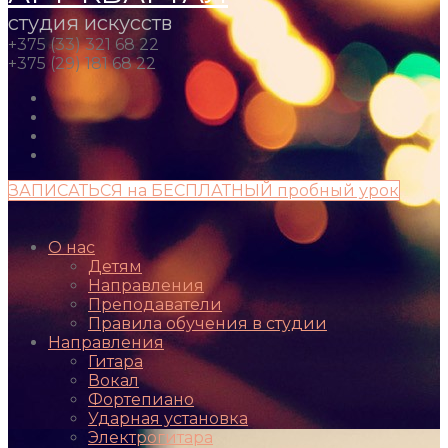
студия искусств
+375 (33) 321 68 22
+375 (29) 181 68 22
ЗАПИСАТЬСЯ на БЕСПЛАТНЫЙ пробный урок
О нас
Детям
Направления
Преподаватели
Правила обучения в студии
Направления
Гитара
Вокал
Фортепиано
Ударная установка
Электрогитара