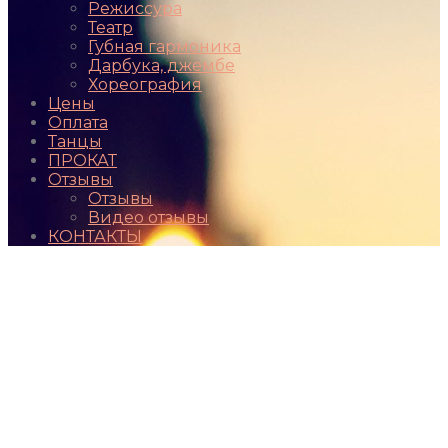
Режиссура
Театр
Губная гармоника
Дарбука, джембе
Хореография
Цены
Оплата
Танцы
ПРОКАТ
Отзывы
Отзывы
Видео отзывы
КОНТАКТЫ