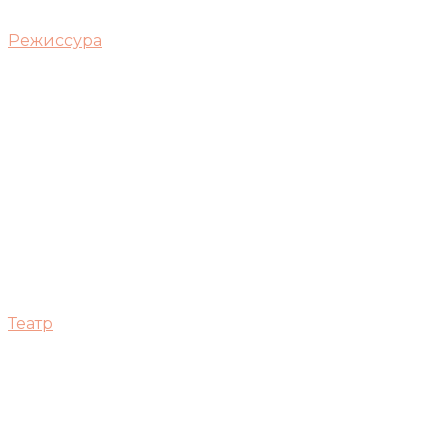
Режиссура
Театр