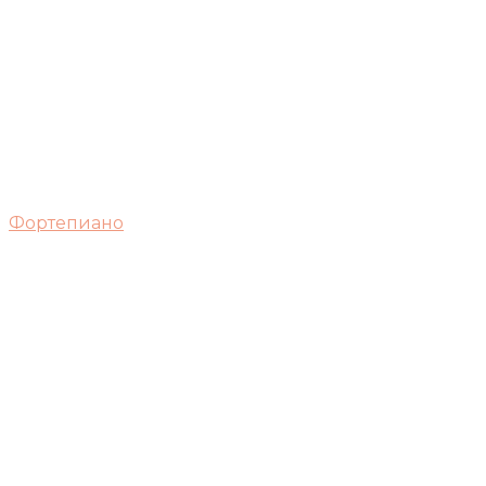
Фортепиано