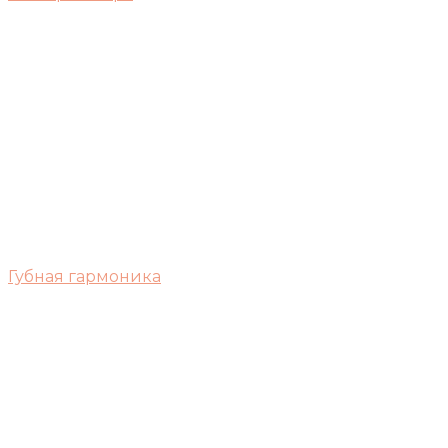
Губная гармоника