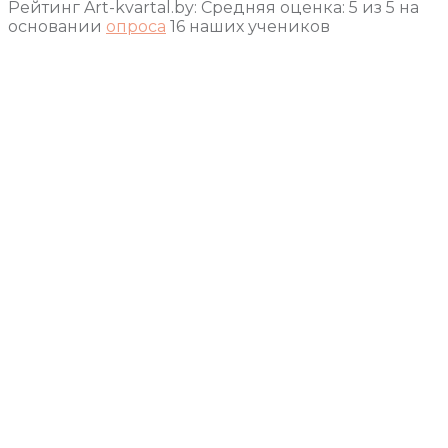
Рейтинг Art-kvartal.by:
Средняя оценка:
5
из
5
на
основании
опроса
16
наших учеников