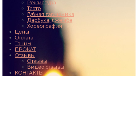
Режиссура
Театр
Губная гармоника
Дарбука, джембе
Хореография
Цены
Оплата
Танцы
ПРОКАТ
Отзывы
Отзывы
Видео отзывы
КОНТАКТЫ