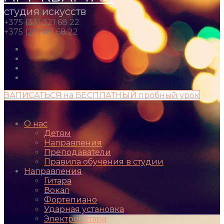
студия искусств
+375 (33) 321 68 22
+375 (29) 181 68 22
ЗАПИСАТЬСЯ на БЕСПЛАТНЫЙ пробный урок
О нас
Детям
Направления
Преподаватели
Правила обучения в студии
Направления
Гитара
Вокал
Фортепиано
Ударная установка
Электрогитара