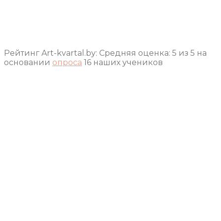
Рейтинг Art-kvartal.by:
Средняя оценка:
5
из
5
на
основании
опроса
16
наших учеников