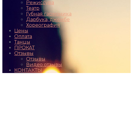
Режиссура
Театр
Губная гармоника
Дарбука, джембе
Хореография
Цены
Оплата
Танцы
ПРОКАТ
Отзывы
Отзывы
Видео отзывы
КОНТАКТЫ