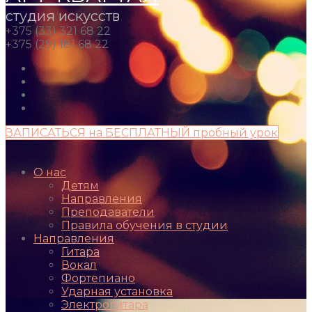
студия искусств
+375 (33) 321 68 22
+375 (29) 181 68 22
ЗАПИСАТЬСЯ на БЕСПЛАТНЫЙ пробный урок
О нас
Детям
Направления
Преподаватели
Правила обучения в студии
Направления
Гитара
Вокал
Фортепиано
Ударная установка
Электрогитара