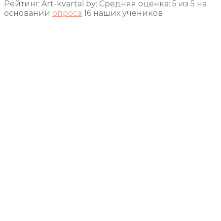
Рейтинг Art-kvartal.by:
Средняя оценка:
5
из
5
на
основании
опроса
16
наших учеников