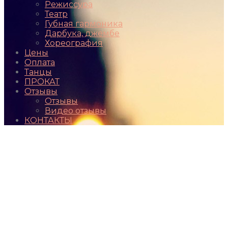
Режиссура
Театр
Губная гармоника
Дарбука, джембе
Хореография
Цены
Оплата
Танцы
ПРОКАТ
Отзывы
Отзывы
Видео отзывы
КОНТАКТЫ