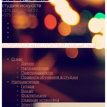
студия искусств
+375 (33) 321 68 22
+375 (29) 181 68 22
ЗАПИСАТЬСЯ на БЕСПЛАТНЫЙ пробный урок
О нас
Детям
Направления
Преподаватели
Правила обучения в студии
Направления
Гитара
Вокал
Фортепиано
Ударная установка
Электрогитара