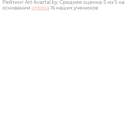
Рейтинг Art-kvartal.by:
Средняя оценка:
5
из
5
на
основании
опроса
16
наших учеников