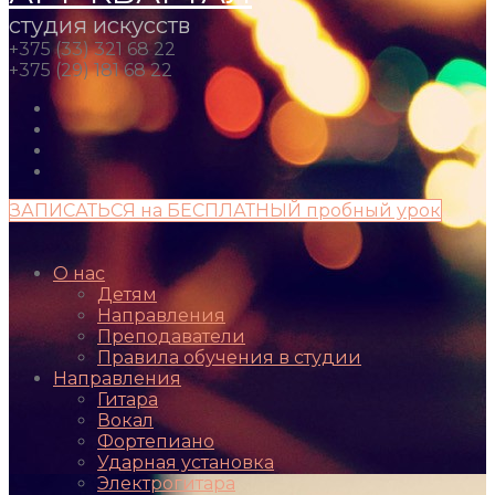
студия искусств
+375 (33) 321 68 22
+375 (29) 181 68 22
ЗАПИСАТЬСЯ на БЕСПЛАТНЫЙ пробный урок
О нас
Детям
Направления
Преподаватели
Правила обучения в студии
Направления
Гитара
Вокал
Фортепиано
Ударная установка
Электрогитара