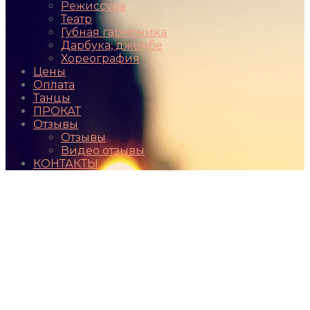
Режиссура
Театр
Губная гармоника
Дарбука, джембе
Хореография
Цены
Оплата
Танцы
ПРОКАТ
Отзывы
Отзывы
Видео отзывы
КОНТАКТЫ