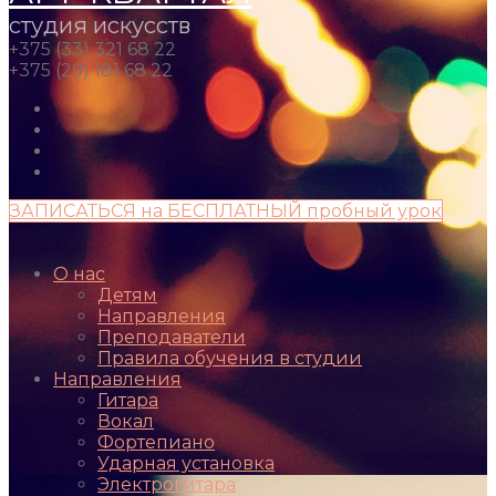
студия искусств
+375 (33) 321 68 22
+375 (29) 181 68 22
ЗАПИСАТЬСЯ на БЕСПЛАТНЫЙ пробный урок
О нас
Детям
Направления
Преподаватели
Правила обучения в студии
Направления
Гитара
Вокал
Фортепиано
Ударная установка
Электрогитара