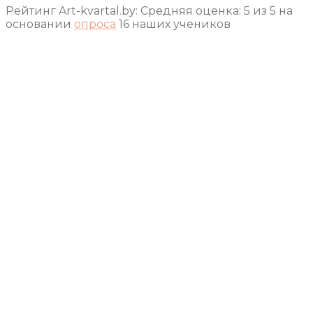
Рейтинг Art-kvartal.by:
Средняя оценка:
5
из
5
на
основании
опроса
16
наших учеников