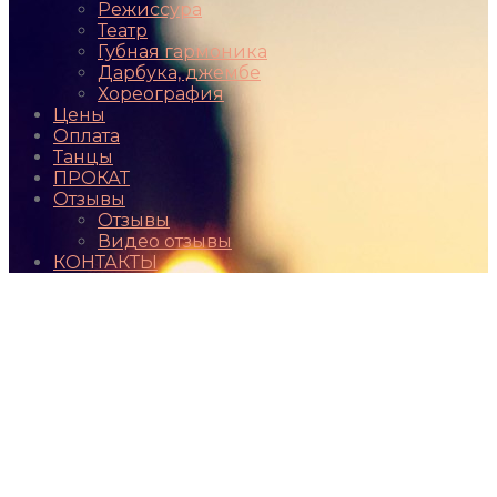
Режиссура
Театр
Губная гармоника
Дарбука, джембе
Хореография
Цены
Оплата
Танцы
ПРОКАТ
Отзывы
Отзывы
Видео отзывы
КОНТАКТЫ