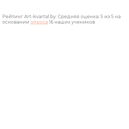
Рейтинг Art-kvartal.by:
Средняя оценка:
5
из
5
на
основании
опроса
16
наших учеников