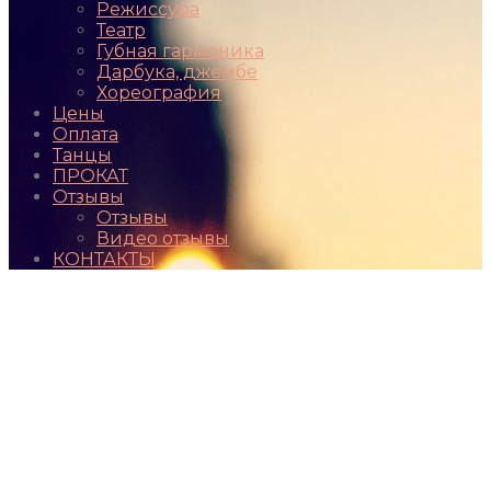
Режиссура
Театр
Губная гармоника
Дарбука, джембе
Хореография
Цены
Оплата
Танцы
ПРОКАТ
Отзывы
Отзывы
Видео отзывы
КОНТАКТЫ