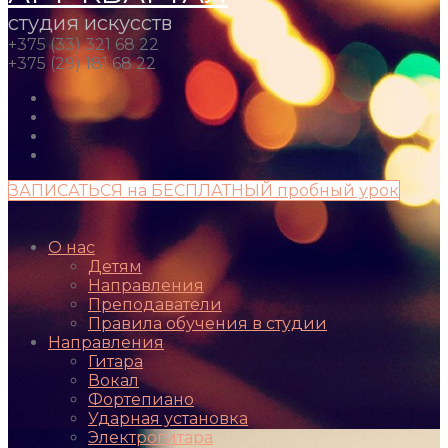
студия искусств
+375 (33) 321 68 22
+375 (29) 181 68 22
ЗАПИСАТЬСЯ на БЕСПЛАТНЫЙ пробный урок
О нас
Детям
Направления
Преподаватели
Правила обучения в студии
Направления
Гитара
Вокал
Фортепиано
Ударная установка
Электрогитара