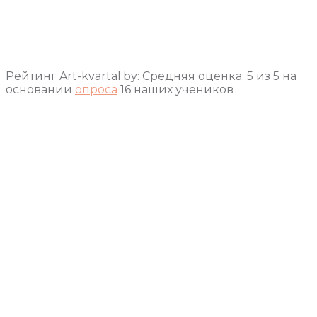
Рейтинг Art-kvartal.by:
Средняя оценка:
5
из
5
на
основании
опроса
16
наших учеников