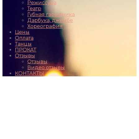
Режиссура
Театр
Губная гармоника
Дарбука, джембе
Хореография
Цены
Оплата
Танцы
ПРОКАТ
Отзывы
Отзывы
Видео отзывы
КОНТАКТЫ