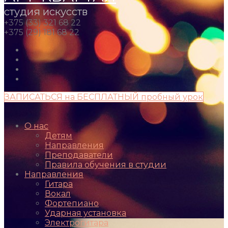
студия искусств
+375 (33) 321 68 22
+375 (29) 181 68 22
ЗАПИСАТЬСЯ на БЕСПЛАТНЫЙ пробный урок
О нас
Детям
Направления
Преподаватели
Правила обучения в студии
Направления
Гитара
Вокал
Фортепиано
Ударная установка
Электрогитара