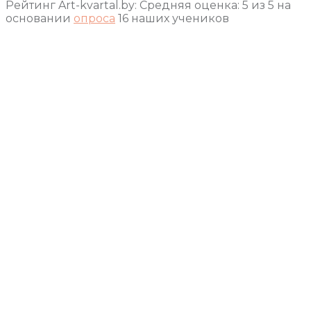
Рейтинг Art-kvartal.by:
Средняя оценка:
5
из
5
на
основании
опроса
16
наших учеников