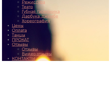
Режиссура
Театр
Губная гармоника
Дарбука, джембе
Хореография
Цены
Оплата
Танцы
ПРОКАТ
Отзывы
Отзывы
Видео отзывы
КОНТАКТЫ