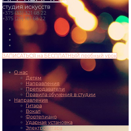
студия искусств
+375 (33) 321 68 22
+375 (29) 181 68 22
ЗАПИСАТЬСЯ на БЕСПЛАТНЫЙ пробный урок
О нас
Детям
Направления
Преподаватели
Правила обучения в студии
Направления
Гитара
Вокал
Фортепиано
Ударная установка
Электрогитара