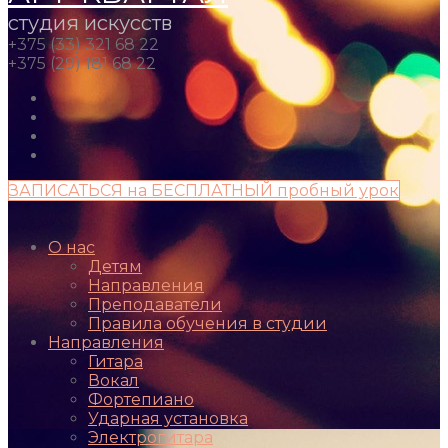
студия искусств
+375 (33) 321 68 22
+375 (29) 181 68 22
ЗАПИСАТЬСЯ на БЕСПЛАТНЫЙ пробный урок
О нас
Детям
Направления
Преподаватели
Правила обучения в студии
Направления
Гитара
Вокал
Фортепиано
Ударная установка
Электрогитара