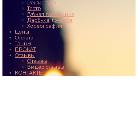
Режиссура
Театр
Губная гармоника
Дарбука, джембе
Хореография
Цены
Оплата
Танцы
ПРОКАТ
Отзывы
Отзывы
Видео отзывы
КОНТАКТЫ