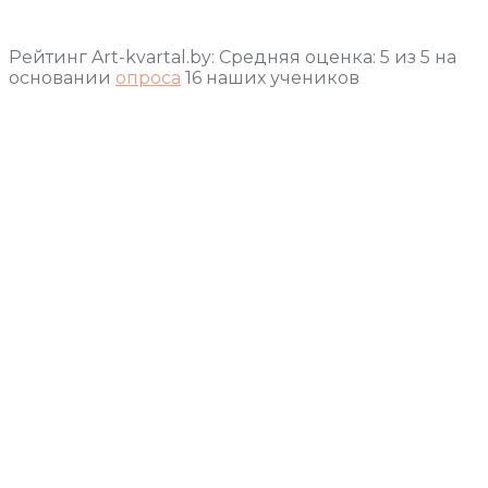
Рейтинг Art-kvartal.by:
Средняя оценка:
5
из
5
на
основании
опроса
16
наших учеников