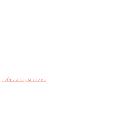
Губная гармоника