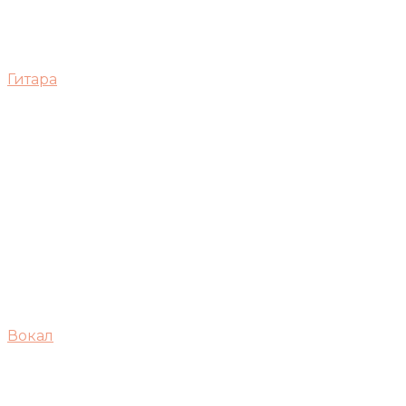
Гитара
Вокал