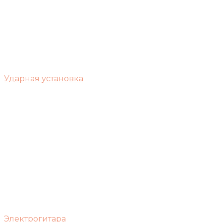
Ударная установка
Электрогитара