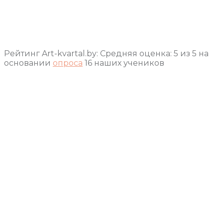
Рейтинг Art-kvartal.by:
Средняя оценка:
5
из
5
на
основании
опроса
16
наших учеников