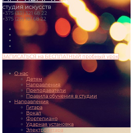
студия искусств
+375 (33) 321 68 22
+375 (29) 181 68 22
ЗАПИСАТЬСЯ на БЕСПЛАТНЫЙ пробный урок
О нас
Детям
Направления
Преподаватели
Правила обучения в студии
Направления
Гитара
Вокал
Фортепиано
Ударная установка
Электрогитара