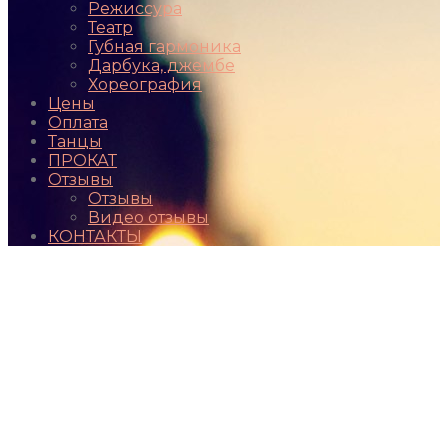
Режиссура
Театр
Губная гармоника
Дарбука, джембе
Хореография
Цены
Оплата
Танцы
ПРОКАТ
Отзывы
Отзывы
Видео отзывы
КОНТАКТЫ