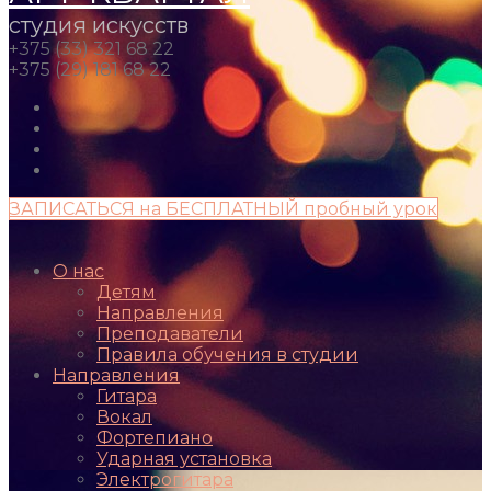
студия искусств
+375 (33) 321 68 22
+375 (29) 181 68 22
ЗАПИСАТЬСЯ на БЕСПЛАТНЫЙ пробный урок
О нас
Детям
Направления
Преподаватели
Правила обучения в студии
Направления
Гитара
Вокал
Фортепиано
Ударная установка
Электрогитара