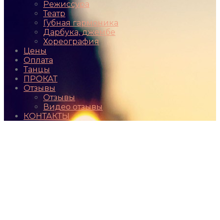
Режиссура
Театр
Губная гармоника
Дарбука, джембе
Хореография
Цены
Оплата
Танцы
ПРОКАТ
Отзывы
Отзывы
Видео отзывы
КОНТАКТЫ