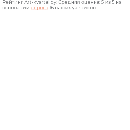
Рейтинг Art-kvartal.by:
Средняя оценка:
5
из
5
на
основании
опроса
16
наших учеников