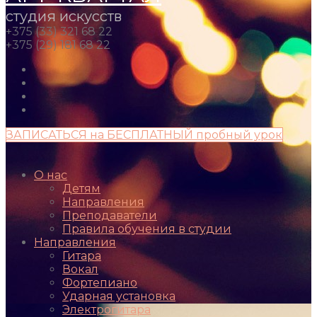
студия искусств
+375 (33) 321 68 22
+375 (29) 181 68 22
ЗАПИСАТЬСЯ на БЕСПЛАТНЫЙ пробный урок
О нас
Детям
Направления
Преподаватели
Правила обучения в студии
Направления
Гитара
Вокал
Фортепиано
Ударная установка
Электрогитара