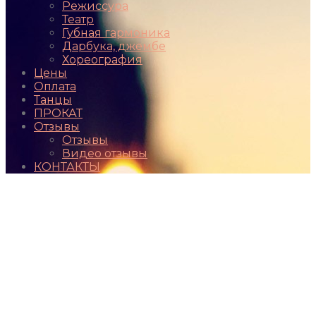
Режиссура
Театр
Губная гармоника
Дарбука, джембе
Хореография
Цены
Оплата
Танцы
ПРОКАТ
Отзывы
Отзывы
Видео отзывы
КОНТАКТЫ