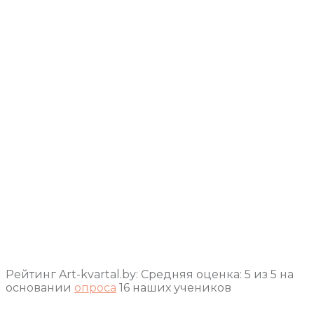
Рейтинг Art-kvartal.by:
Средняя оценка:
5
из
5
на
основании
опроса
16
наших учеников