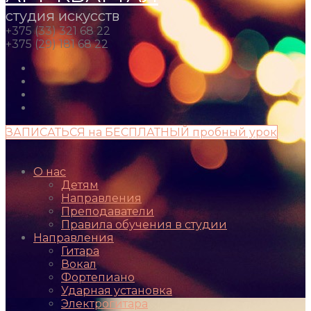
студия искусств
+375 (33) 321 68 22
+375 (29) 181 68 22
ЗАПИСАТЬСЯ на БЕСПЛАТНЫЙ пробный урок
О нас
Детям
Направления
Преподаватели
Правила обучения в студии
Направления
Гитара
Вокал
Фортепиано
Ударная установка
Электрогитара