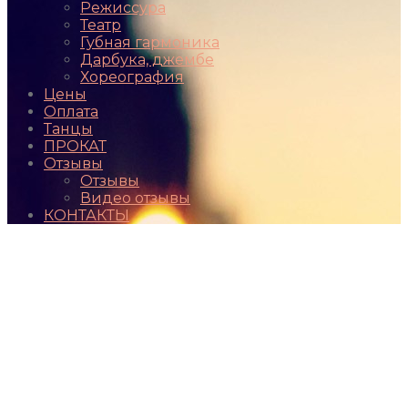
Режиссура
Театр
Губная гармоника
Дарбука, джембе
Хореография
Цены
Оплата
Танцы
ПРОКАТ
Отзывы
Отзывы
Видео отзывы
КОНТАКТЫ