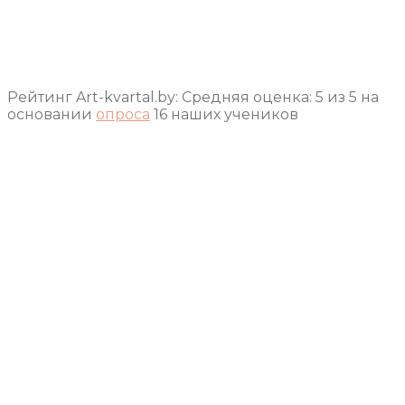
Рейтинг Art-kvartal.by:
Средняя оценка:
5
из
5
на
основании
опроса
16
наших учеников